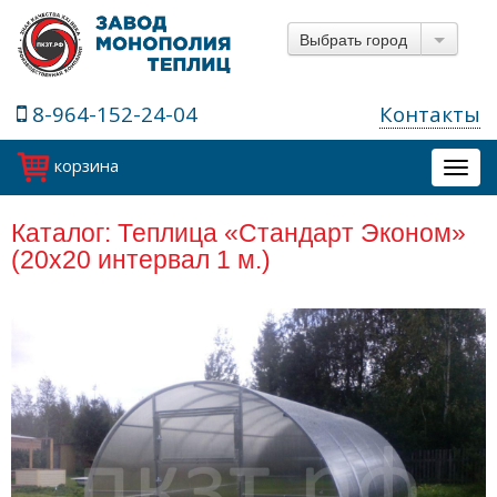
Выбрать город
8-964-152-24-04
Контакты
корзина
Toggl
navig
Каталог: Теплица «Стандарт Эконом»
(20х20 интервал 1 м.)