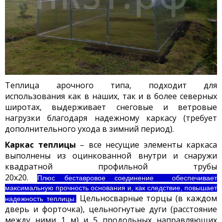
Теплица арочного типа, подходит для
использования как в наших, так и в более северных
широтах, выдерживает снеговые и ветровые
нагрузки благодаря надежному каркасу (требует
дополнительного ухода в зимний период).
Каркас теплицы
– все несущие элементы каркаса
выполнены из оцинкованной внутри и снаружи
квадратной профильной трубы
20х20.
Плюс
беставровое соединение
обеспечивает
максимальную прочность основания и, как следствие, повышает
Цельносварные торцы (в каждом
надежность теплицы.
дверь и форточка), цельногнутые дуги (расстояние
между ними 1 м) и 5 продольных направляющих