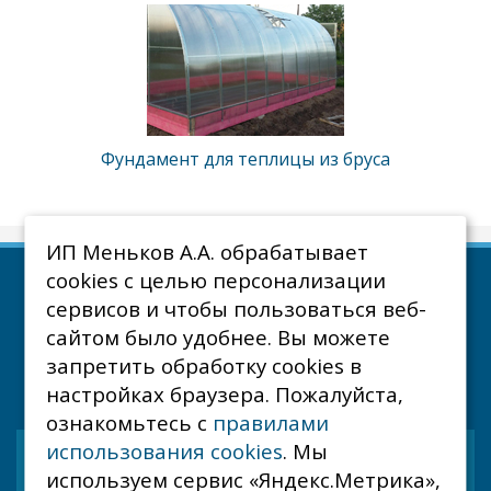
Фундамент для теплицы из бруса
ИП Меньков А.А. обрабатывает
© «Производственная компания Завод теплиц»
cookies с целью персонализации
Телефоны для справок: 8-964-152-24-04
сервисов и чтобы пользоваться веб-
E-mail:
mailzmt@mail.ru
сайтом было удобнее. Вы можете
запретить обработку сookies в
ОБРАТНЫЙ ЗВОНОК
настройках браузера. Пожалуйста,
ознакомьтесь с
правилами
использования cookies
. Мы
Главная
используем сервис «Яндекс.Метрика»,
Акции